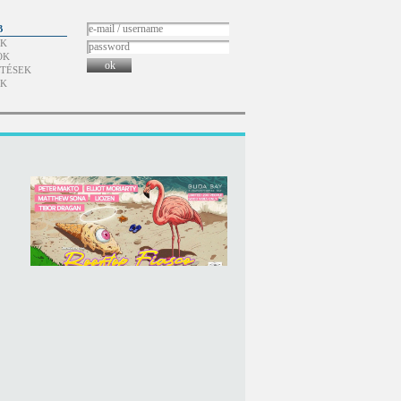
B
ÓK
OK
ok
TÉSEK
ÓK