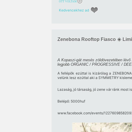
OTT VOLTAM
Kedvencekhez ad
Zenebona Rooftop Fiasco ☀️ Lim
A Kopaszi-gát mesés zöldövezetében lévő 
legjobb ORGANIC / PROGRESSIVE / DEEP
A fellépők ezúttal is kizárólag a ZENEBONA
velünk lesz ezúttal aki a SYMMETRY kislem
Lazaság, jó társaság, jó zene vár ránk most is
Belépő: 5000huf
www.facebook.com/​events/​12276098582093