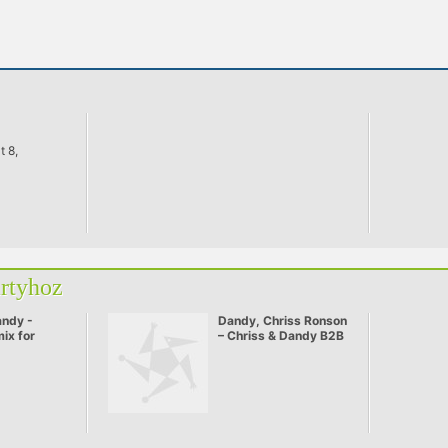
 8,
artyhoz
andy -
Dandy, Chriss Ronson
ix for
– Chriss & Dandy B2B
Live mix @ Monitor
2008.08.02