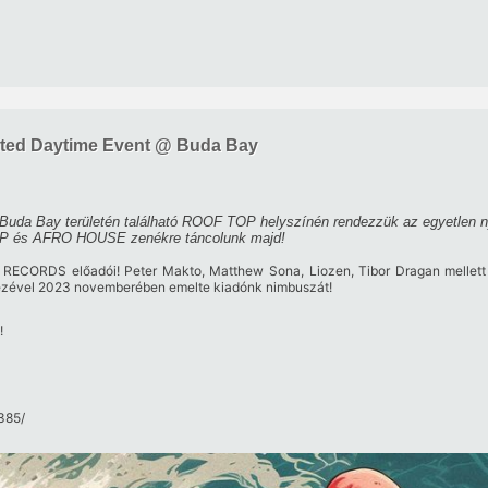
ited Daytime Event @ Buda Bay
Buda Bay területén található ROOF TOP helyszínén rendezzük az egyetlen n
 és AFRO HOUSE zenékre táncolunk majd!
 RECORDS előadói! Peter Makto, Matthew Sona, Liozen, Tibor Dragan mellett a
ezével 2023 novemberében emelte kiadónk nimbuszát!
!
85/​