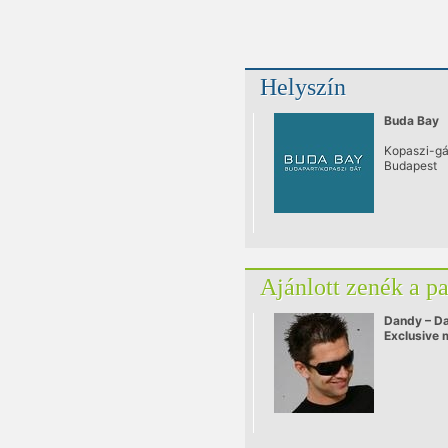
Helyszín
Buda Bay
Kopaszi-gát
Budapest
Ajánlott zenék a p
Dandy – D
Exclusive m
pulzar.hu