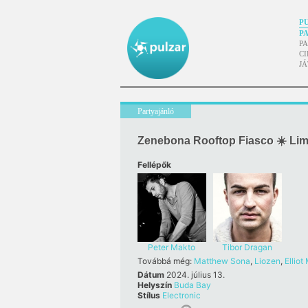
P
P
P
CI
J
Partyajánló
Zenebona Rooftop Fiasco ☀️ Li
Fellépők
Peter Makto
Tibor Dragan
Továbbá még:
Matthew Sona
,
Liozen
,
Elliot
Dátum
2024. július 13.
Helyszín
Buda Bay
Stílus
Electronic