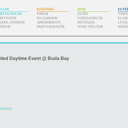
ULZAR
KÖZÖSSÉG
ZENE
EGYÉ
ARTYAJÁNLÓK
FÓRUM
ZENÉK
VIDE
ARTYFOTÓK
PULZAROSOK
LEMEZAJÁNLÓK
KLUB
KKEK, INTERJÚK
APRÓHIRDETÉS
MŰVÉSZEK
LETÖL
ÁTÉKOK
PARTYSZERVEZŐK
ZENEI STÍLUSOK
RÁDI
mited Daytime Event @ Buda Bay
 Moriarty