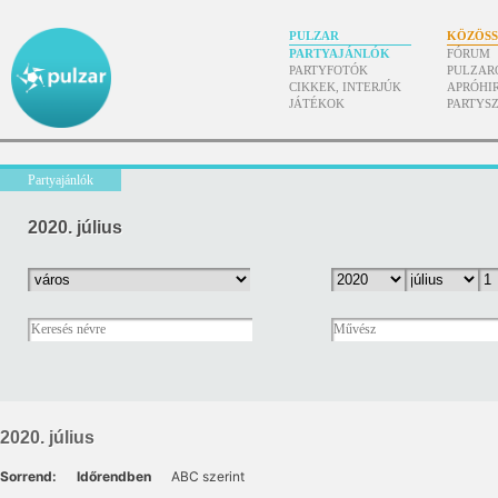
PULZAR
KÖZÖS
PARTYAJÁNLÓK
FÓRUM
PARTYFOTÓK
PULZAR
CIKKEK, INTERJÚK
APRÓHI
JÁTÉKOK
PARTYS
Partyajánlók
2020. július
2020. július
Sorrend:
Időrendben
ABC szerint