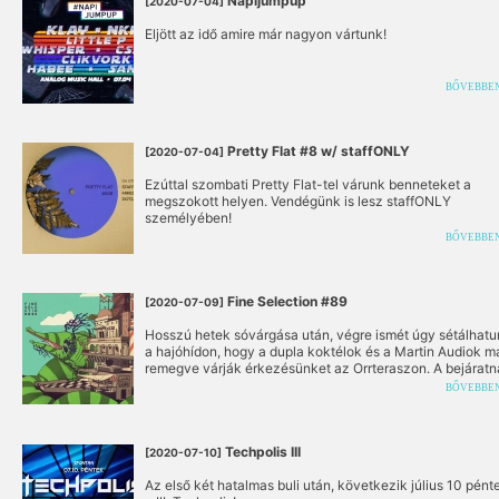
Napijumpup
[2020-07-04]
Eljött az idő amire már nagyon vártunk!
BŐVEBBE
Pretty Flat #8 w/ staffONLY
[2020-07-04]
Ezúttal szombati Pretty Flat-tel várunk benneteket a
megszokott helyen. Vendégünk is lesz staffONLY
személyében!
BŐVEBBE
Fine Selection #89
[2020-07-09]
Hosszú hetek sóvárgása után, végre ismét úgy sétálhatu
a hajóhídon, hogy a dupla koktélok és a Martin Audiok m
remegve várják érkezésünket az Orrteraszon. A bejáratn
biccentünk egyet Berginek, majd felcsapjuk a Fine Selec
BŐVEBBE
karszalagot. Megérkeztünk, újra itt vagyunk...
Techpolis III
[2020-07-10]
Az első két hatalmas buli után, következik július 10 pén