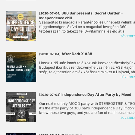
360 Bar presents: Secret Garden -
[2020-07-04]
Independence chill
Szabadítsd ki magad a karanténból és ünnepeld velünk 
függetlenséged! Szívd be a magaslati levegőt a 360
tetőteraszán, töltekezz fel D-vitaminnal és éld át a
szabadság régóta vágyott élményét!
BŐVEBBE
After Dark X A38
[2020-07-04]
Hosszú idő után ismét találkozunk kedvenc törzshelyün
Budapest ikonikus rendezvényhelyszínén az A38 Hajón.
szép, felejthetetlen emlék köt össze minket a Hajóval, ah
az After Dark történetében a legmozgalmasabb nyári sz
BŐVEBBE
éltük át együtt 2019-ben.
Independence Day After Party by Mood
[2020-07-04]
Our next monthly MOOD party with STEREOSTRIP & TE
it's the after party of 360 bar's Independence Day. If don'
know these two guys, and you are fan of real house musi
don't miss out!
BŐVEBBE