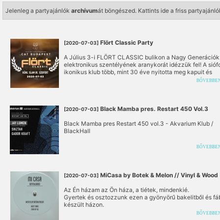
Jelenleg a partyajánlók
archívum
át böngészed.
Kattints ide a friss partyaján
Flört Classic Party
[2020-07-03]
A Július 3-i FLÖRT CLASSIC bulikon a Nagy Generációk
elektronikus szentélyének aranykorát idézzük fel! A sióf
ikonikus klub több, mint 30 éve nyitotta meg kapuit és
évtizedeken át határozta meg Hazánk klubkultúráját. A
BŐVEBBE
máshol nem tapasztalható zenei- és érzelmi atmoszféra 
nemzedék személyes és örök emlékeként él bennünk, am
ezen a különleges éjszakán 3, a Flört életében meg
meghatározó ikonikus Művész hoz el Nektek.
Black Mamba pres. Restart 450 Vol.3
[2020-07-03]
Black Mamba pres Restart 450 vol.3 - Akvarium Klub /
BlackHall
BŐVEBBE
MiCasa by Botek & Melon // Vinyl & Wood
[2020-07-03]
Az Én házam az Ön háza, a tiétek, mindenkié.
Gyertek és osztozzunk ezen a gyönyörű bakelitből és fá
készült házon.
Most pénteken, Július 3-án Sabee csatlakozik hozzánk,
BŐVEBBE
hogy megossza velünk az ő házát.