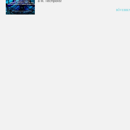
a III. Techpolis!
BŐVEBBE