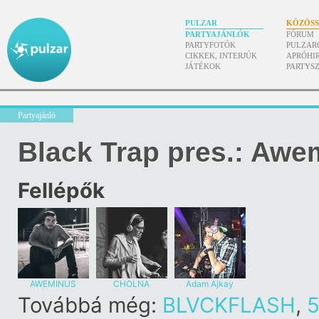
PULZAR
KÖZÖS
PARTYAJÁNLÓK
FÓRUM
PARTYFOTÓK
PULZAR
CIKKEK, INTERJÚK
APRÓHI
JÁTÉKOK
PARTYS
Partyajánló
Black Trap pres.: Awe
Fellépők
AWEMINUS
CHOLNA
Adam Ajkay
Továbbá még:
BLVCKFLASH
,
5