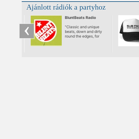
Ajánlott rádiók a partyhoz
BluntBeats Radio
"Classic and unique
beats, down and dirty
round the edges, for
people who should
know better."