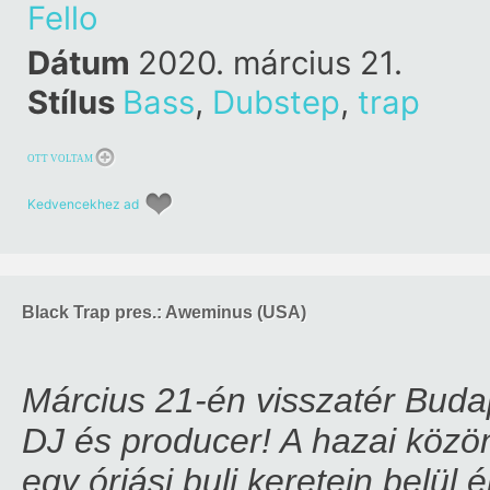
Fello
Dátum
2020. március 21.
Stílus
Bass
,
Dubstep
,
trap
OTT VOLTAM
Kedvencekhez ad
Black Trap pres.: Aweminus (USA)
Március 21-én visszatér Buda
DJ és producer! A hazai kö
egy óriási buli keretein belül 