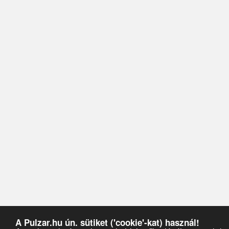
A Pulzar.hu ún. sütiket ('cookie'-kat) használ!