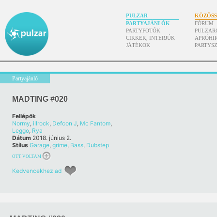
PULZAR
KÖZÖS
PARTYAJÁNLÓK
FÓRUM
PARTYFOTÓK
PULZAR
CIKKEK, INTERJÚK
APRÓHI
JÁTÉKOK
PARTYS
Partyajánló
MADTING #020
Fellépők
Normy
,
illrock
,
Defcon J
,
Mc Fantom
,
Leggo
,
Rya
Dátum
2018. június 2.
Stílus
Garage
,
grime
,
Bass
,
Dubstep
OTT VOLTAM
Kedvencekhez ad