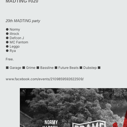
MADTING #020
20th MADTING party
●
Normy
●
illrock
●
Defcon J
●
MC Fantom
● Leggo
●
Rya
Free.
■ Garage ■ Grime ■ Bassline ■ Future Beats ■ Dubstep ■
www.facebook.com/​events/​2109859592622509/​