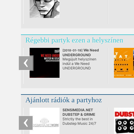
Régebbi partyk ezen a helyszínen
We Need
[2018-01-19]
UNDERGROUND
Megújult helyszínen
@ FRAME
indúl a We Need
UNDERGROUND
5.évada.
Ajánlott rádiók a partyhoz
SENSIMEDIA.NET
DUBSTEP & GRIME
RADIO
Strictly the best in
Dubstep Music 24/7