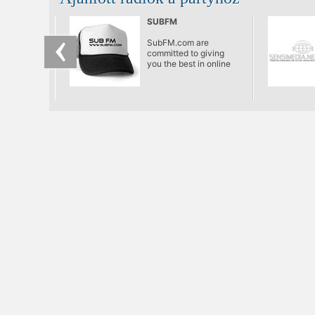
SUBFM
SubFM.com are
committed to giving
you the best in online
pirate soundz, playing:
Dubstep, Grime, Dub,
Garage and Breaks!