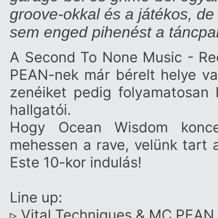
groove-okkal és a játékos, de
sem enged pihenést a táncpar
A
Second To None Music - Re
PEAN
-nek már bérelt helye v
zenéiket pedig folyamatosan 
hallgatói.
Hogy Ocean Wisdom koncert
mehessen a rave, velünk tart 
Este 10-kor indulás!
Line up:
▹
Vital Techniques
&
MC PEAN