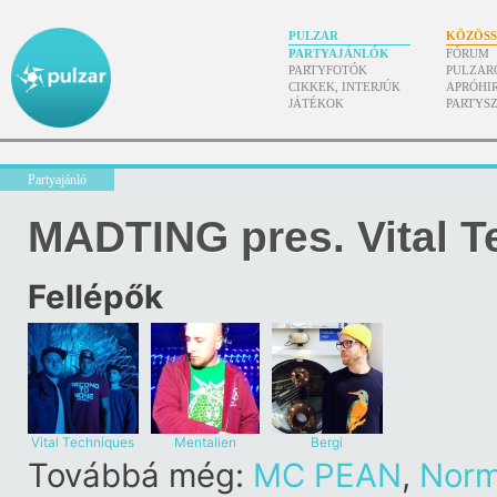
PULZAR
KÖZÖS
PARTYAJÁNLÓK
FÓRUM
PARTYFOTÓK
PULZAR
CIKKEK, INTERJÚK
APRÓHI
JÁTÉKOK
PARTYS
Partyajánló
MADTING pres. Vital 
Fellépők
Vital Techniques
Mentalien
Bergi
Továbbá még:
MC PEAN
,
Nor