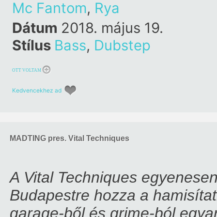
Mc Fantom
,
Rya
Dátum
2018. május 19.
Stílus
Bass
,
Dubstep
OTT VOLTAM
Kedvencekhez ad
MADTING pres. Vital Techniques
A Vital Techniques egyenesen
Budapestre hozza a hamisítatl
garage-ből és grime-ból egya