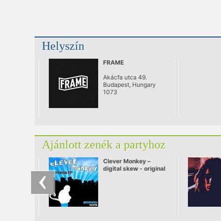
Helyszín
FRAME
Akácfa utca 49.
Budapest, Hungary
1073
Ajánlott zenék a partyhoz
Clever Monkey –
digital skew - original
mix.mp3