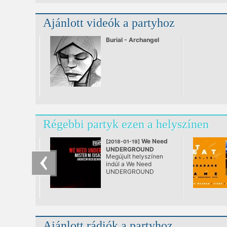
Ajánlott videók a partyhoz
Burial - Archangel
Régebbi partyk ezen a helyszínen
We Need
[2018-01-19]
UNDERGROUND
Megújult helyszínen
@ FRAME
indúl a We Need
UNDERGROUND
5.évada.
Ajánlott rádiók a partyhoz