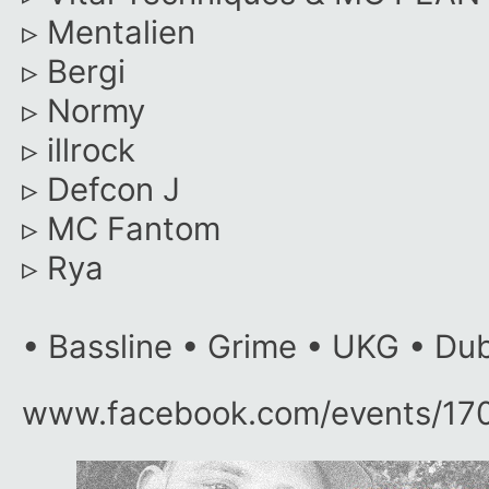
▹
Mentalien
▹
Bergi
▹
Normy
▹
illrock
▹
Defcon J
▹
MC Fantom
▹
Rya
• Bassline • Grime • UKG • Du
www.facebook.com/​events/​1