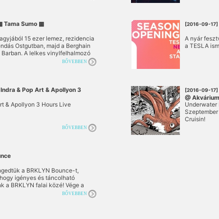
 Tama Sumo ▩
[2016-09-17]
agyjából 15 ezer lemez, rezidencia
A nyár feszt
endás Ostgutban, majd a Berghain
a TESLA ism
Barban. A lelkes vinylfelhalmozó
évek elején, unszolásra állt be a
BŐVEBBEN
apogatni kezdő Berlin egyik
a, hogy aztán addig sorakozzanak a
ött, hogy ez lett az élete. Kevés
ntébb és szerényebb DJ létezik, ezt
Indra & Pop Art & Apollyon 3
[2016-09-17]
es ráborítani bármelyik klubra, a
@ Akvárium
yalatain át, hogy mosolyszünettel
rt & Apollyon 3 Hours Live
Underwater 
i.
Szeptember 
Cruisin!
BŐVEBBEN
nce
engedtük a BRKLYN Bounce-t,
 hogy igényes és táncolható
nk a BRKLYN falai közé! Vége a
érnek rezidenseink! A Line-up így
BŐVEBBEN
ljetek, táncolni fogtok!