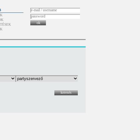
B
ÓK
OK
ok
TÉSEK
ÓK
keresés