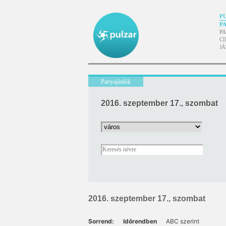
P
P
P
CI
J
Partyajánlók
2016. szeptember 17., szombat
2016. szeptember 17., szombat
Sorrend:
Időrendben
ABC szerint