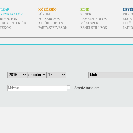
ULZAR
KÖZÖSSÉG
ZENE
EGYÉ
ARTYAJÁNLÓK
FÓRUM
ZENÉK
VIDE
ARTYFOTÓK
PULZAROSOK
LEMEZAJÁNLÓK
KLUB
KKEK, INTERJÚK
APRÓHIRDETÉS
MŰVÉSZEK
LETÖL
ÁTÉKOK
PARTYSZERVEZŐK
ZENEI STÍLUSOK
RÁDI
Archív tartalom