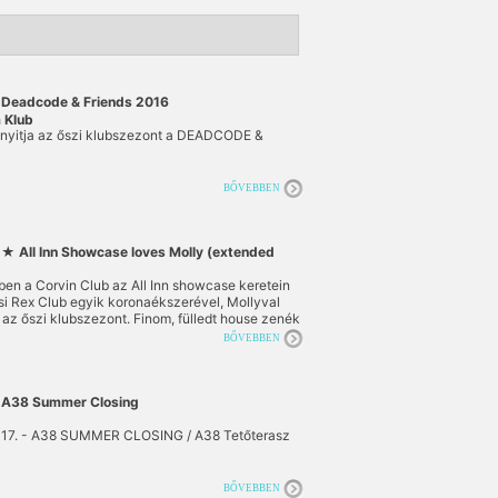
Deadcode & Friends 2016
 Klub
nyitja az őszi klubszezont a DEADCODE &
BŐVEBBEN
★ All Inn Showcase loves Molly (extended
en a Corvin Club az All Inn showcase keretein
lub
zsi Rex Club egyik koronaékszerével, Mollyval
ra az őszi klubszezont. Finom, fülledt house zenék
grooveok közé bújtatott savas-fémes techno
BŐVEBBEN
nteség és diverzitás jellemzi a francia ikont, nem
 merül fel a neve olyan kulcslabelekkel
 mint a Rekids, Back & Forth a Karlovak vagy
ívünknek méltán kedves All Inn Records.
A38 Summer Closing
 17. - A38 SUMMER CLOSING / A38 Tetőterasz
BŐVEBBEN