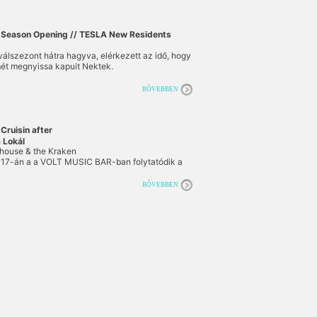
Season Opening // TESLA New Residents
válszezont hátra hagyva, elérkezett az idő, hogy
ét megnyissa kapuit Nektek.
BŐVEBBEN
Cruisin after
 Lokál
house & the Kraken
17-án a a VOLT MUSIC BAR-ban folytatódik a
BŐVEBBEN