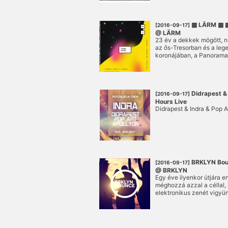
▩ LÄRM ▩ ▩
[2016-09-17]
@ LÄRM
23 év a dekkek mögött, n
az ős-Tresorban és a leg
koronájában, a Panorama 
Tama Sumo a kilencvenes 
technót még éppen csak t
warmup bárjának pultjáb
meghívások, amíg rá nem j
nála barátságosabb, őszi
Didrapest & 
[2016-09-17]
az erőteret pedig úgy kép
Hours Live
house legkülönfélébb árn
Didrapest & Indra & Pop A
aligha lehet majd számoln
BRKLYN Bou
[2016-09-17]
@ BRKLYN
Egy éve ilyenkor útjára 
méghozzá azzal a céllal,
elektronikus zenét vigyü
nyárnak és végre visszat
most is verhetetlen, készü