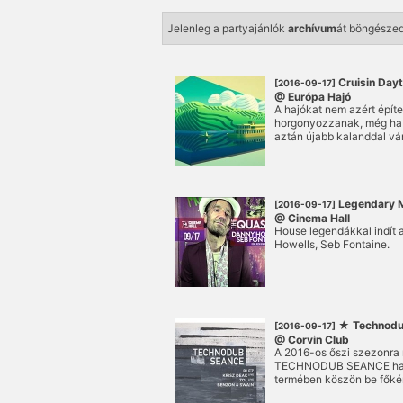
Jelenleg a partyajánlók
archívum
át böngésze
Cruisin Dayt
[2016-09-17]
@ Európa Hajó
A hajókat nem azért építe
horgonyozzanak, még ha o
aztán újabb kalanddal vá
Európa hajó fedélzetén! Ú
nem lehet nemet mondani, 
hogy végigtáncoljuk a d
éggel nyitva a fejünk fele
egyszer a Duna szelének f
Legendary M
[2016-09-17]
hogy a közös térképünk mé
@ Cinema Hall
meghódítsuk!
House legendákkal indít
Howells, Seb Fontaine.
★ Technodub
[2016-09-17]
@ Corvin Club
A 2016-os őszi szezonra 
TECHNODUB SEANCE hang
termében köszön be főkén