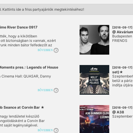
d.
Kattints ide a friss partyajánlók megtekintéséhez!
ime River Dance 0917
[2016-09-17]
@ Akvárium
tték, hogy a kikötőben
Budapesten 
tt biztonságban is vannak, ezért
FRIENDS
runk minden bátor felfedezőt az
j partok, új kikötők hívogatnak, és
BŐVEBBEN
hisz idén utoljára lesz lehetőség,
élutánt a mozgó panorámában az
tt. Képzeletbeli vitorláinkat még
eszítjük az év utolsó Cruisinján,
oments pres.: Legends of House
[2016-09-17]
g ismeretlen területeit is
set)★
 a Cinema Hall: QUASAR, Danny
Szeptemberb
@ Corvin C
belül a pári
indítja útjá
és játékos 
BŐVEBBEN
darabok őszi
érdemtelenül
kapcsolatban
 Seance at Corvin Bar ★
akár a mi sz
[2016-09-17]
@ A38
nagy lendületel készülő
Szeptember
olódásként a Corvin Bar
t saját legénységével.
BŐVEBBEN