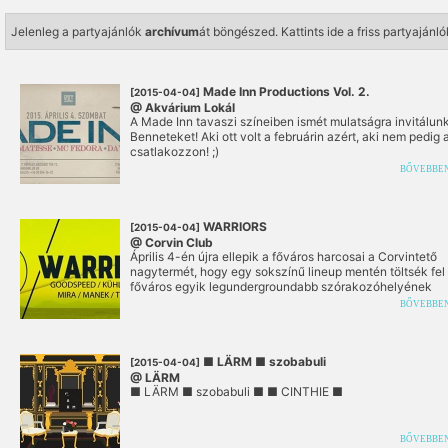
Jelenleg a partyajánlók
archívum
át böngészed.
Kattints ide a friss partyaján
Made Inn Productions Vol. 2.
[2015-04-04]
@ Akvárium Lokál
A Made Inn tavaszi színeiben ismét mulatságra invitálun
Benneteket! Aki ott volt a februárin azért, aki nem pedig 
csatlakozzon! ;)
BŐVEBBE
WARRIORS
[2015-04-04]
@ Corvin Club
Április 4-én újra ellepik a főváros harcosai a Corvintető
nagytermét, hogy egy sokszínű lineup mentén töltsék fel
főváros egyik legundergroundabb szórakozóhelyének
nagytermét.
BŐVEBBE
■ LÄRM ■ szobabuli
[2015-04-04]
@ LÄRM
■ LÄRM ■ szobabuli ■ ■ CINTHIE ■
BŐVEBBE