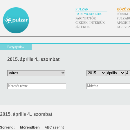
PULZAR
KÖZÖS
PARTYAJÁNLÓK
FÓRUM
PARTYFOTÓK
PULZAR
CIKKEK, INTERJÚK
APRÓHI
JÁTÉKOK
PARTYS
Partyajánlók
2015. április 4., szombat
2015. április 4., szombat
Sorrend:
Időrendben
ABC szerint