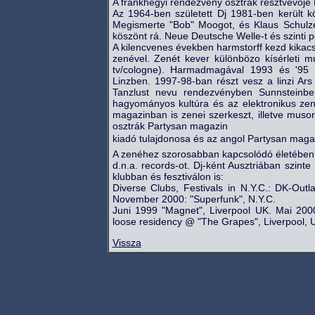
A frankhegyi rendezvény osztrák résztvevoje
Az 1964-ben született Dj 1981-ben került k
Megismerte "Bob" Moogot, és Klaus Schulzé
köszönt rá. Neue Deutsche Welle-t és szinti
A kilencvenes években harmstorff kezd kikacs
zenével. Zenét kever különbözo kísérleti mu
tv/cologne). Harmadmagával 1993 és '95 
Linzben. 1997-98-ban részt vesz a linzi Ar
Tanzlust nevu rendezvényben Sunnsteinbe
hagyományos kultúra és az elektronikus zene
magazinban is zenei szerkeszt, illetve musor
osztrák Partysan magazin
kiadó tulajdonosa és az angol Partysan magaz
A zenéhez szorosabban kapcsolódó életében 
d.n.a. records-ot. Dj-ként Ausztriában szint
klubban és fesztiválon is:
Diverse Clubs, Festivals in N.Y.C.: DK-Out
November 2000: "Superfunk", N.Y.C.
Juni 1999 "Magnet", Liverpool UK. Mai 200
loose residency @ "The Grapes", Liverpool, 
Vissza