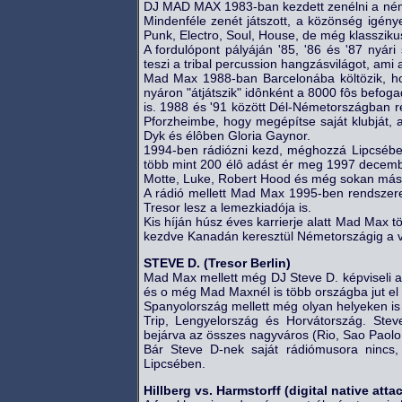
DJ MAD MAX 1983-ban kezdett zenélni a néme
Mindenféle zenét játszott, a közönség igény
Punk, Electro, Soul, House, de még klasszikus
A fordulópont pályáján '85, '86 és '87 nyá
teszi a tribal percussion hangzásvilágot, am
Mad Max 1988-ban Barcelonába költözik, ho
nyáron "átjátszik" idônként a 8000 fôs befog
is. 1988 és '91 között Dél-Németországban
Pforzheimbe, hogy megépítse saját klubját, 
Dyk és élôben Gloria Gaynor.
1994-ben rádiózni kezd, méghozzá Lipcsében
több mint 200 élô adást ér meg 1997 decemberé
Motte, Luke, Robert Hood és még sokan máso
A rádió mellett Mad Max 1995-ben rendszeres
Tresor lesz a lemezkiadója is.
Kis híján húsz éves karrierje alatt Mad Max töb
kezdve Kanadán keresztül Németországig a v
STEVE D. (Tresor Berlin)
Mad Max mellett még DJ Steve D. képviseli a 
és o még Mad Maxnél is több országba jut el
Spanyolország mellett még olyan helyeken is
Trip, Lengyelország és Horvátország. Steve
bejárva az összes nagyváros (Rio, Sao Paolo, B
Bár Steve D-nek saját rádiómusora nincs, 
Lipcsében.
Hillberg vs. Harmstorff (digital native attac