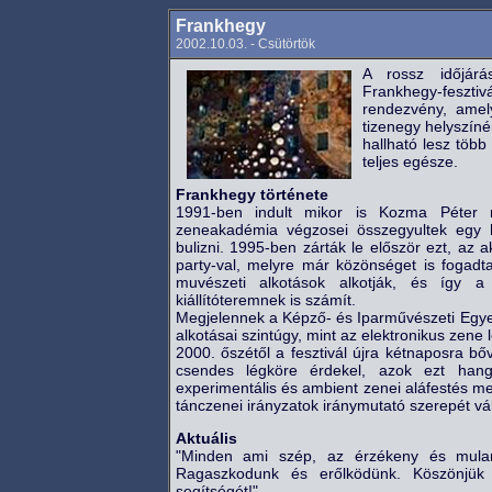
Frankhegy
2002.10.03. - Csütörtök
A rossz időjárá
Frankhegy-fesztiv
rendezvény, amel
tizenegy helyszíné
hallható lesz több
teljes egésze.
Frankhegy története
1991-ben indult mikor is Kozma Péter m
zeneakadémia végzosei összegyultek egy h
bulizni. 1995-ben zárták le először ezt, az 
party-val, melyre már közönséget is fogadt
muvészeti alkotások alkotják, és így a
kiállítóteremnek is számít.
Megjelennek a Képző- és Iparművészeti Egye
alkotásai szintúgy, mint az elektronikus zene
2000. őszétől a fesztivál újra kétnaposra bő
csendes légköre érdekel, azok ezt hangu
experimentális és ambient zenei aláfestés me
tánczenei irányzatok iránymutató szerepét vál
Aktuális
"Minden ami szép, az érzékeny és mulandó
Ragaszkodunk és erőlködünk. Köszönjük
segítségét!"