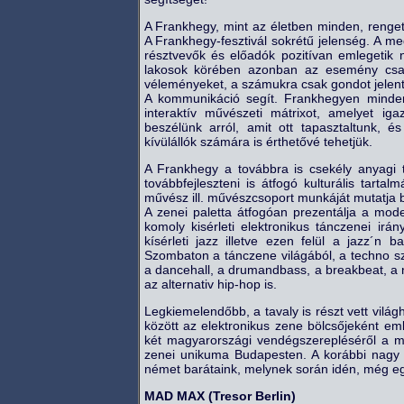
A Frankhegy, mint az életben minden, renge
A Frankhegy-fesztivál sokrétű jelenség. A me
résztvevők és előadók pozitívan emlegetik 
lakosok körében azonban az esemény csak 
véleményeket, a számukra csak gondot jelentő
A kommunikáció segít. Frankhegyen mindenk
interaktív művészeti mátrixot, amelyet i
beszélünk arról, amit ott tapasztaltunk, é
kívülállók számára is érthetővé tehetjük.
A Frankhegy a továbbra is csekély anyagi t
továbbfejleszteni is átfogó kulturális tarta
művész ill. művészcsoport munkáját mutatja 
A zenei paletta átfogóan prezentálja a moder
komoly kisérleti elektronikus tánczenei irá
kísérleti jazz illetve ezen felül a jazz´n b
Szombaton a tánczene világából, a techno szá
a dancehall, a drumandbass, a breakbeat, a n
az alternativ hip-hop is.
Legkiemelendőbb, a tavaly is részt vett vilá
között az elektronikus zene bölcsőjeként em
két magyarországi vendégszerepléséről a m
zenei unikuma Budapesten. A korábbi nagy s
német barátaink, melynek során idén, még egy
MAD MAX (Tresor Berlin)